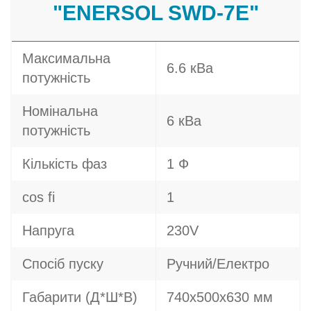
"ENERSOL SWD-7E"
Максимальна
6.6 кВа
потужність
Номінальна
6 кВа
потужність
Кількість фаз
1 Ф
cos fi
1
Напруга
230V
Спосіб пуску
Ручний/Електро
Габарити (Д*Ш*В)
740х500х630 мм