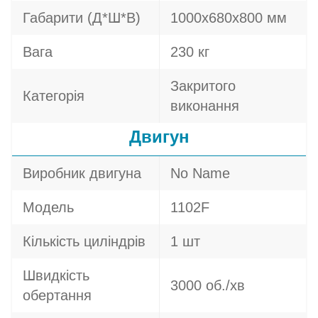
Габарити (Д*Ш*В)
1000х680х800 мм
Вага
230 кг
Закритого
Категорія
виконання
Двигун
Виробник двигуна
No Name
Модель
1102F
Кількість циліндрів
1 шт
Швидкість
3000 об./хв
обертання