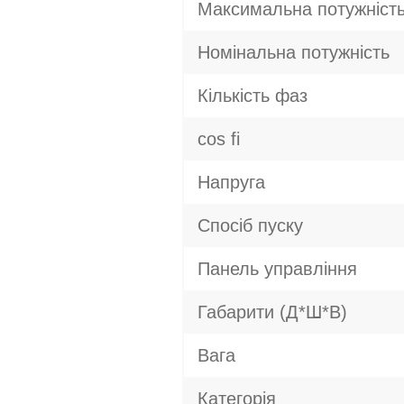
Максимальна потужніст
Номінальна потужність
Кількість фаз
cos fi
Напруга
Спосіб пуску
Панель управління
Габарити (Д*Ш*В)
Вага
Категорія