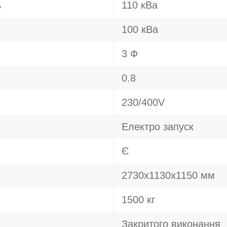
ь
110 кВа
100 кВа
3 Ф
0.8
230/400V
Електро запуск
Є
2730х1130х1150 мм
1500 кг
Закритого виконання