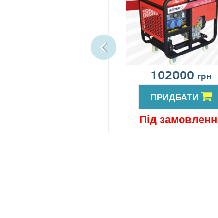
іна за запитом
102000
грн
ПРИДБАТИ
ПРИДБАТИ
ід замовлення
Під замовленн