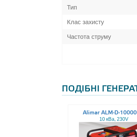
Тип
Клас захисту
Частота струму
ПОДІБНІ ГЕНЕР
Altas AJ-WP37
Alimar ALM-D-1000
37 кВа, 230/400V
10 кВа, 230V