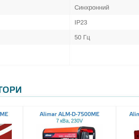
Синхронний
IP23
50 Гц
АТОРИ
0ME
Alimar ALM-D-7500ME
Ali
7 кВа, 230V