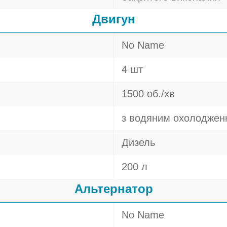
Двигун
No Name
4 шт
1500 об./хв
з водяним охолоджен
Дизель
200 л
Альтернатор
No Name