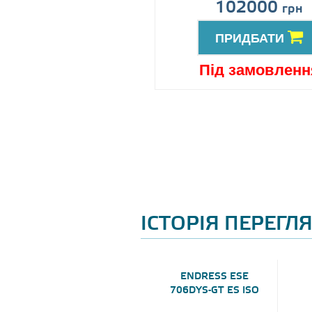
іна за запитом
102000
грн
ПРИДБАТИ
ПРИДБАТИ
ід замовлення
Під замовленн
ІСТОРІЯ ПЕРЕГЛ
ENDRESS ESE
706DYS-GT ES ISO
DI