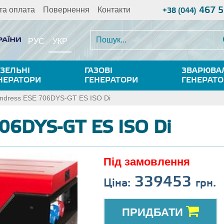
467 5
та оплата
Повернення
Контакти
+38 (044)
УКР
РУС
ЗЕЛЬНІ
ГАЗОВІ
ЗВАРЮВА
НЕРАТОРИ
ГЕНЕРАТОРИ
ГЕНЕРАТ
ndress ESE 706DYS-GT ES ISO Di
706DYS-GT ES ISO Di
Під замовлення
339453
Ціна:
грн.
ПРИДБАТИ