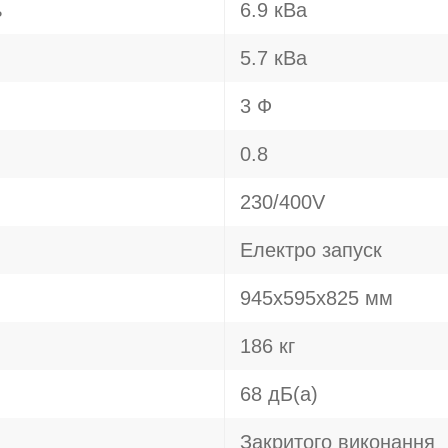
ь
6.9 кВа
5.7 кВа
3 Ф
0.8
230/400V
Електро запуск
945х595х825 мм
186 кг
68 дБ(а)
Закритого виконання