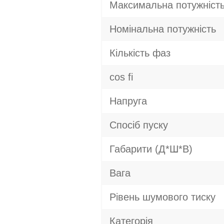
Максимальна потужніст
Номінальна потужність
Кількість фаз
cos fi
Напруга
Спосіб пуску
Габарити (Д*Ш*В)
Вага
Рівень шумового тиску
Категорія