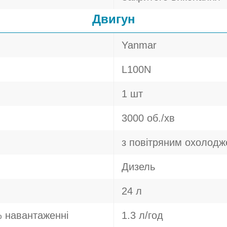
Двигун
Yanmar
L100N
1 шт
3000 об./хв
з повітряним охолод
Дизель
24 л
 навантаженні
1.3 л/год