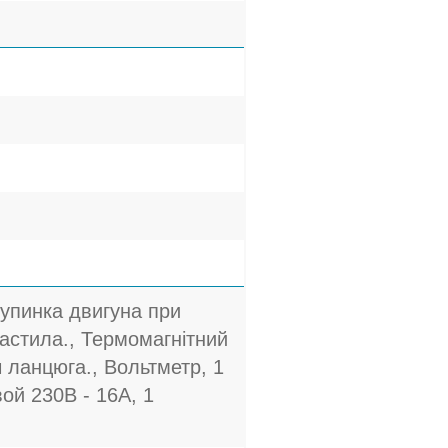
Зупинка двигуна при
мастила., Термомагнітний
 ланцюга., Вольтметр, 1
й 230В - 16A, 1