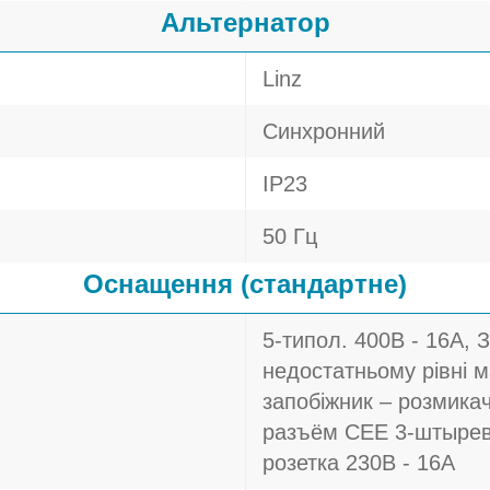
Альтернатор
Linz
Синхронний
IP23
50 Гц
Оснащення (стандартне)
5-типол. 400В - 16A, 
недостатньому рівні 
запобіжник – розмикач
разъём CEE 3-штырево
розетка 230В - 16A