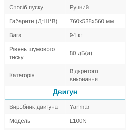
Спосіб пуску
Ручний
Габарити (Д*Ш*В)
760х538х560 мм
Вага
94 кг
Рівень шумового
80 дБ(а)
тиску
Відкритого
Категорія
виконання
Двигун
Виробник двигуна
Yanmar
Модель
L100N