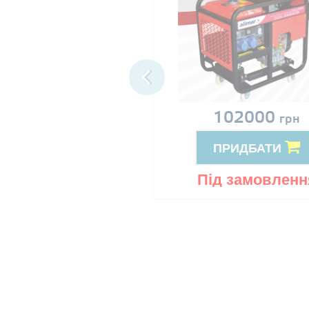
іна за запитом
102000
грн
ПРИДБАТИ
ПРИДБАТИ
ід замовлення
Під замовленн