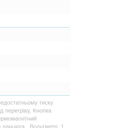
недостатньому тиску
ід перегріву, Кнопка
ермомагнітний
 ланцюга., Вольтметр, 1