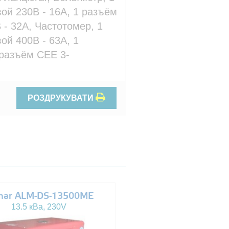
ой 230В - 16A, 1 разъём
- 32A, Частотомер, 1
й 400В - 63A, 1
 разъём CEE 3-
РОЗДРУКУВАТИ
mar ALM-DS-13500ME
Altas AJ-WP110
13.5 кВа, 230V
110 кВа, 230/400V