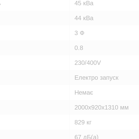
ь
45 кВа
44 кВа
3 Ф
0.8
230/400V
Електро запуск
Немає
2000х920х1310 мм
829 кг
67 дБ(а)