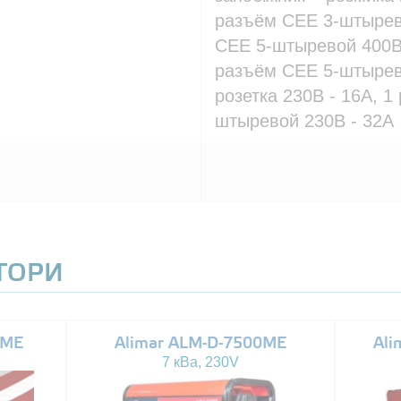
разъём CEE 3-штырев
CEE 5-штыревой 400В 
разъём CEE 5-штырево
розетка 230В - 16A, 1
штыревой 230В - 32A
АТОРИ
0ME
Alimar ALM-D-7500ME
Ali
7 кВа, 230V