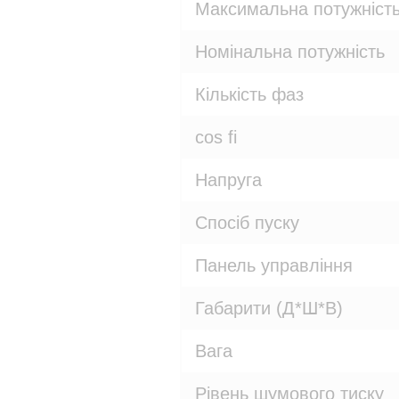
Максимальна потужніст
Номінальна потужність
Кількість фаз
cos fi
Напруга
Спосіб пуску
Панель управління
Габарити (Д*Ш*В)
Вага
Рівень шумового тиску