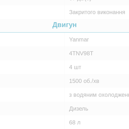
Закритого виконання
Двигун
Yanmar
4TNV98T
4 шт
1500 об./хв
з водяним охолоджен
Дизель
68 л