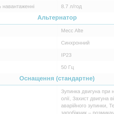
 навантаженні
8.7 л/год
Альтернатор
Mecc Alte
Синхронний
IP23
50 Гц
Оснащення (стандартне)
Зупинка двигуна при 
олії, Захист двигуна в
аварійного зупинки, Т
запобіжник – розмикач