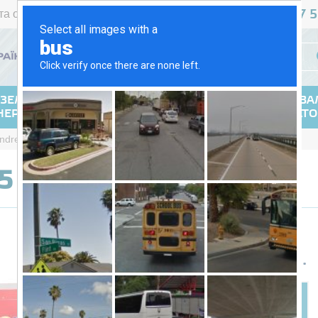
467 5
та оплата
Повернення
Контакти
+38 (044)
УКР
РУС
ЗЕЛЬНІ
ГАЗОВІ
ЗВАРЮВА
НЕРАТОРИ
ГЕНЕРАТОРИ
ГЕНЕРАТ
ndress ESE 45 YW-B
45 YW-B
Під замовлення
849292
Ціна:
грн.
ПРИДБАТИ