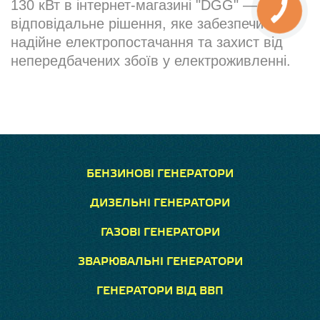
130 кВт в інтернет-магазині "DGG" — це
відповідальне рішення, яке забезпечить
надійне електропостачання та захист від
непередбачених збоїв у електроживленні.
БЕНЗИНОВІ ГЕНЕРАТОРИ
ДИЗЕЛЬНІ ГЕНЕРАТОРИ
ГАЗОВІ ГЕНЕРАТОРИ
ЗВАРЮВАЛЬНІ ГЕНЕРАТОРИ
ГЕНЕРАТОРИ ВІД ВВП