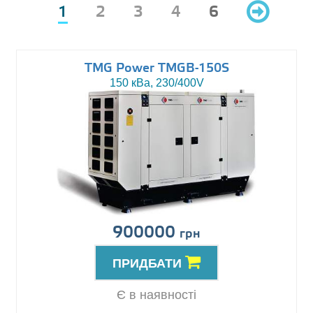
1
2
3
4
6
TMG Power TMGB-150S
150 кВа, 230/400V
900000
грн
ПРИДБАТИ
Є в наявності