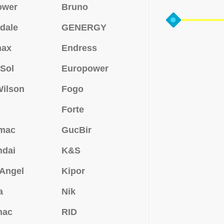
ower
Bruno
dale
GENERGY
max
Endress
Sol
Europower
ilson
Fogo
Forte
mac
GucBir
ndai
K&S
 Angel
Kipor
a
Nik
mac
RID