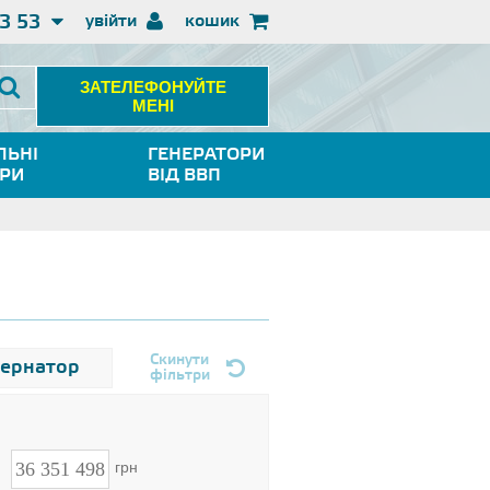
3 53
увійти
кошик
ЗАТЕЛЕФОНУЙТЕ
МЕНІ
ЛЬНІ
ГЕНЕРАТОРИ
ОРИ
ВІД ВВП
Скинути
тернатор
фільтри
н
грн