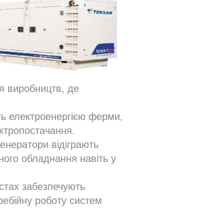
я виробництв, де
ть електроенергією ферми,
ектропостачання.
генератори відіграють
ого обладнання навіть у
містах забезпечують
еребійну роботу систем