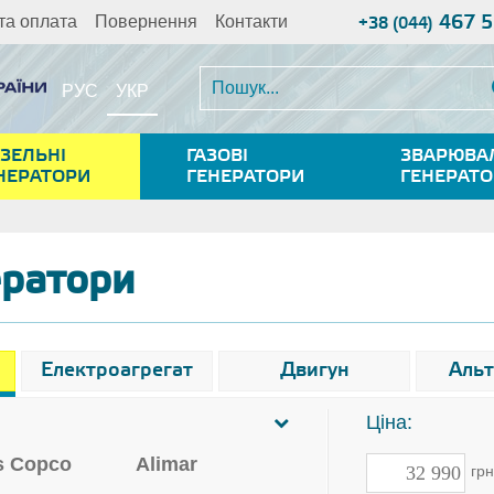
467 5
та оплата
Повернення
Контакти
+38 (044)
УКР
РУС
ЗЕЛЬНІ
ГАЗОВІ
ЗВАРЮВА
НЕРАТОРИ
ГЕНЕРАТОРИ
ГЕНЕРАТ
ератори
Електроагрегат
Двигун
Аль
Ціна:
s Copco
Alimar
гр