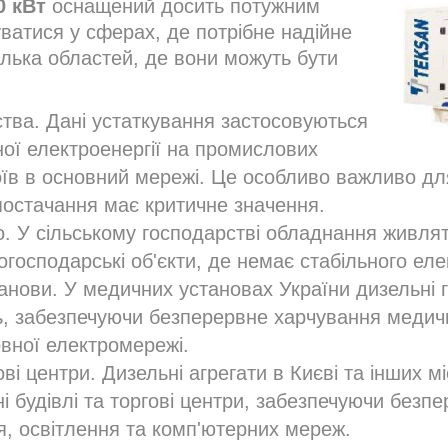
0 кВт
оснащений досить потужним
ватися у сферах, де потрібне надійне
ілька областей, де вони можуть бути
тва. Дані устаткування застосовуються
ної електроенергії на промислових
боїв в основний мережі. Це особливо важливо дл
остачання має критичне значення.
о. У сільському господарстві обладнання живля
когосподарські об'єкти, де немає стабільного ел
танови. У медичних установах України дизельні 
, забезпечуючи безперервне харчування медичн
овної електромережі.
ові центри. Дизельні агрегати в Києві та інших 
і будівлі та торгові центри, забезпечуючи безп
я, освітлення та комп'ютерних мереж.