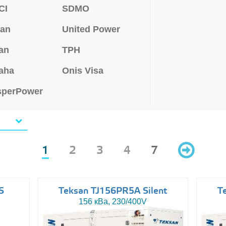
CI
SDMO
san
United Power
an
TPH
aha
Onis Visa
sperPower
1
2
3
4
7
S
Teksan TJ156PR5A Silent
T
156 кВа, 230/400V