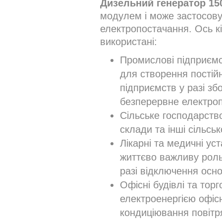
Дизельний генератор 15
модулем і може застосову
електропостачання. Ось к
використані:
Промислові підприємс
для створення постій
підприємств у разі з
безперервне електроп
Сільське господарств
склади та інші сільсь
Лікарні та медичні ус
життєво важливу роль
разі відключення осн
Офісні будівлі та торг
електроенергією офісн
кондиціювання повітр