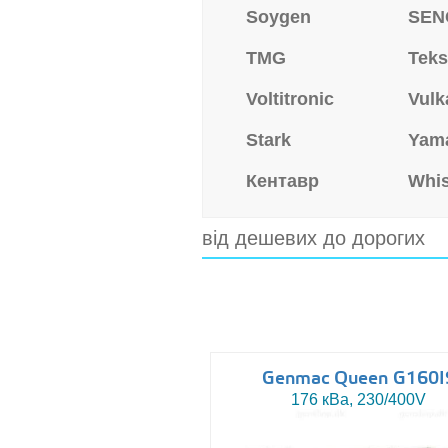
Soygen
SEN
TMG
Tek
Voltitronic
Vulk
Stark
Yam
Кентавр
Whi
від дешевих до дорогих
Genmac Queen G160I
176 кВа, 230/400V