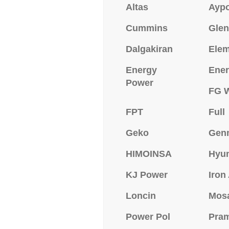
Altas
Ayp
Cummins
Glen
Dalgakiran
Ele
Energy
Ener
Power
FG W
FPT
Full
Geko
Gen
HIMOINSA
Hyu
KJ Power
Iron
Loncin
Mos
Power Pol
Pra