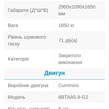
2900х1090х1650
Габарити (Д*Ш*В)
мм
Вага
1850 кг
Рівень шумового
71 дБ(а)
тиску
Закритого
Категорія
виконання
Двигун
Виробник двигуна
Cummins
Модель
6BTAA5.9-G2
Кількість циліндрів
6 шт