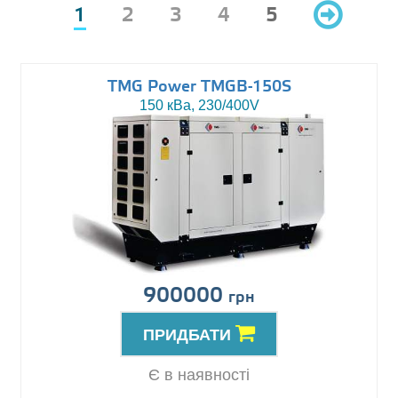
1
2
3
4
5
TMG Power TMGB-150S
150 кВа, 230/400V
900000
грн
ПРИДБАТИ
Є в наявності