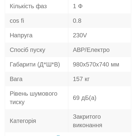
Кількість фаз
1 Ф
cos fi
0.8
Напруга
230V
Спосіб пуску
АВР/Електро
Габарити (Д*Ш*В)
980х570х740 мм
Вага
157 кг
Рівень шумового
69 дБ(а)
тиску
Закритого
Категорія
виконання