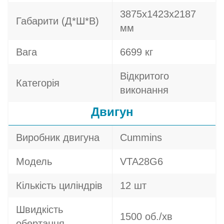
3875x1423x2187
Габарити (Д*Ш*В)
мм
Вага
6699 кг
Відкритого
Категорія
виконання
Двигун
Виробник двигуна
Cummins
Модель
VTA28G6
Кількість циліндрів
12 шт
Швидкість
1500 об./хв
обертання