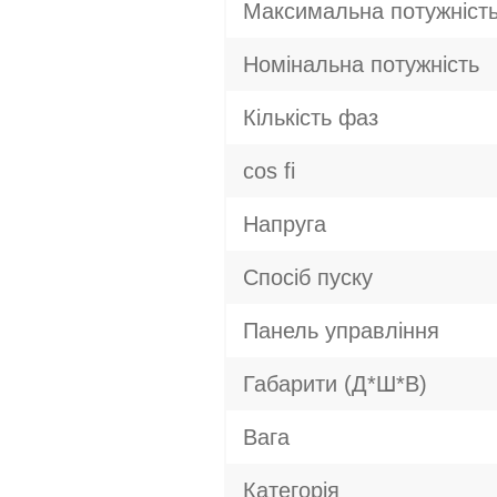
Максимальна потужніст
Номінальна потужність
Кількість фаз
cos fi
Напруга
Спосіб пуску
Панель управління
Габарити (Д*Ш*В)
Вага
Категорія