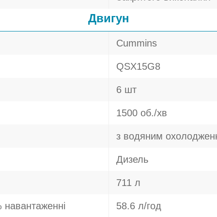
Двигун
Cummins
QSX15G8
6 шт
1500 об./хв
з водяним охолоджен
Дизель
711 л
 навантаженні
58.6 л/год