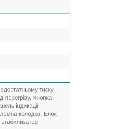
недостатньому тиску
ід перегріву, Кнопка
анель індикації
Клемна колодка, Блок
 стабилизатор