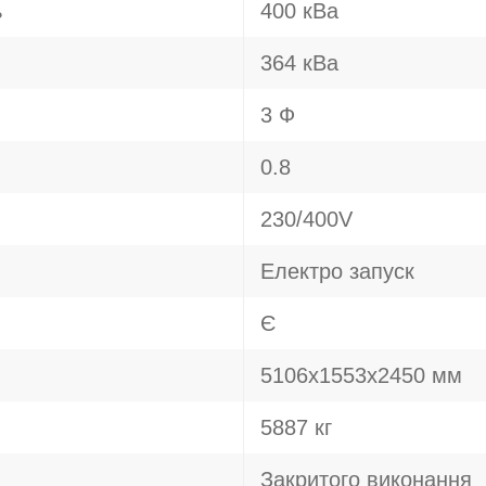
ь
400 кВа
364 кВа
3 Ф
0.8
230/400V
Електро запуск
Є
5106x1553x2450 мм
5887 кг
Закритого виконання