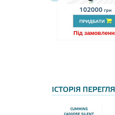
іна за запитом
102000
грн
ПРИДБАТИ
ПРИДБАТИ
ід замовлення
Під замовленн
ІСТОРІЯ ПЕРЕГЛ
CUMMINS
C400D5E SILENT