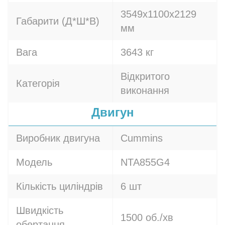
3549x1100x2129
Габарити (Д*Ш*В)
мм
Вага
3643 кг
Відкритого
Категорія
виконання
Двигун
Виробник двигуна
Cummins
Модель
NTA855G4
Кількість циліндрів
6 шт
Швидкість
1500 об./хв
обертання