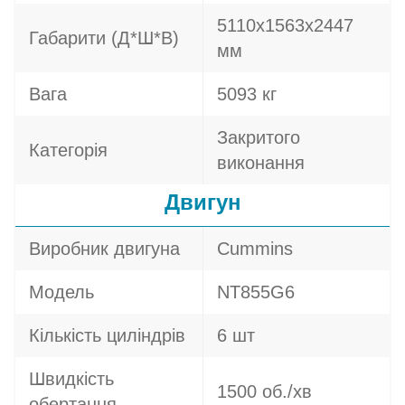
5110x1563x2447
Габарити (Д*Ш*В)
мм
Вага
5093 кг
Закритого
Категорія
виконання
Двигун
Виробник двигуна
Cummins
Модель
NT855G6
Кількість циліндрів
6 шт
Швидкість
1500 об./хв
обертання