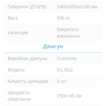
Габарити (Д*Ш*В)
1460х850х1130 мм
Вага
596 кг
Закритого
Категорія
виконання
Двигун
Виробник двигуна
Cummins
Модель
X1.3G2
Кількість циліндрів
2 шт
Швидкість
1500 об./хв
обертання