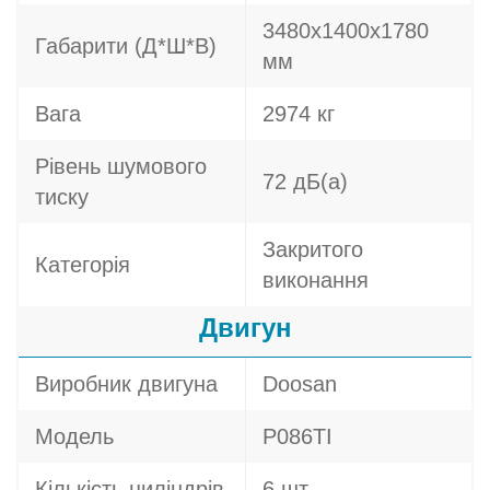
3480х1400х1780
Габарити (Д*Ш*В)
мм
Вага
2974 кг
Рівень шумового
72 дБ(а)
тиску
Закритого
Категорія
виконання
Двигун
Виробник двигуна
Doosan
Модель
P086TI
Кількість циліндрів
6 шт