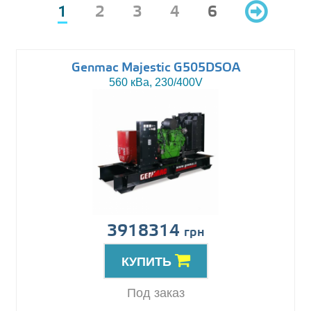
1
2
3
4
6
Genmac Majestic G505DSOA
560 кВа, 230/400V
3918314
грн
КУПИТЬ
Под заказ