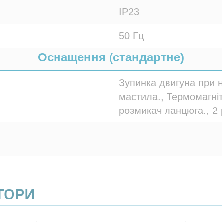
IP23
50 Гц
Оснащення (стандартне)
Зупинка двигуна при н
мастила., Термомагні
розмикач ланцюга., 2 
АТОРИ