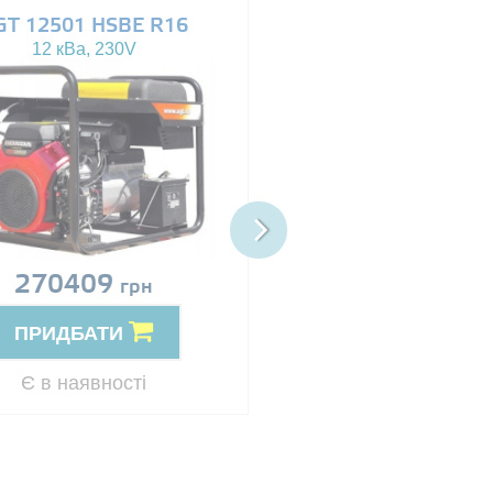
GT 12501 HSBE R16
AGT 14503 HSBE 
12 кВа, 230V
13.5 кВа, 230/400V
270409
Ціна за запит
грн
ПРИДБАТИ
ПРИДБАТИ
Резерв
Є в наявності