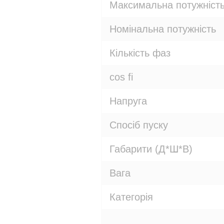
Максимальна потужніст
Номінальна потужність
Кількість фаз
cos fi
Напруга
Спосіб пуску
Габарити (Д*Ш*В)
Вага
Категорія