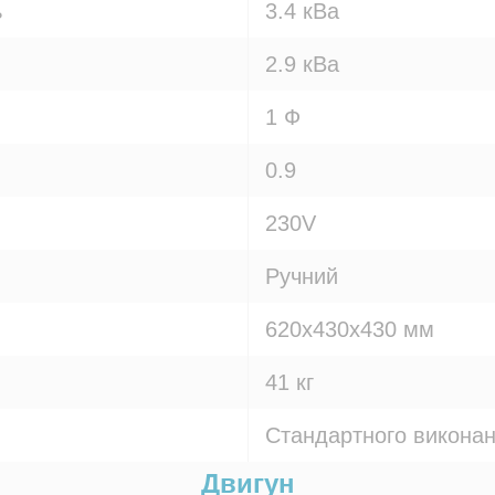
ь
3.4 кВа
2.9 кВа
1 Ф
0.9
230V
Ручний
620х430х430 мм
41 кг
Стандартного викона
Двигун