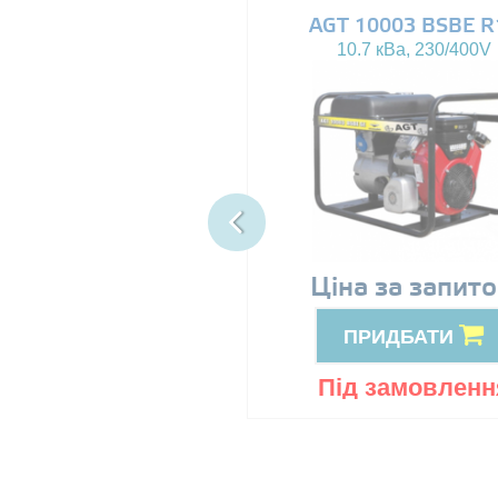
AGT 8000IE
AGT 10003 BSBE R
7.5 кВа, 230V
10.7 кВа, 230/400V
89999
Ціна за запит
грн
ПРИДБАТИ
ПРИДБАТИ
ід замовлення
Під замовленн