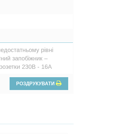
едостатньому рівні
тний запобіжник –
розетки 230В - 16A
РОЗДРУКУВАТИ