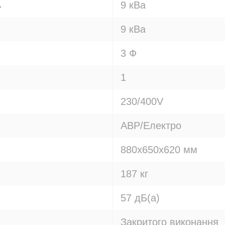
ь
9 кВа
9 кВа
3 Ф
1
230/400V
АВР/Електро
880х650х620 мм
187 кг
57 дБ(а)
Закритого виконання