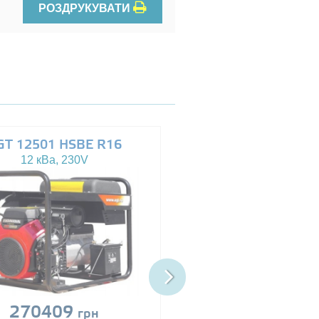
РОЗДРУКУВАТИ
GT 12501 HSBE R16
AGT 14503 HSBE 
12 кВа, 230V
13.5 кВа, 230/400V
270409
Ціна за запит
грн