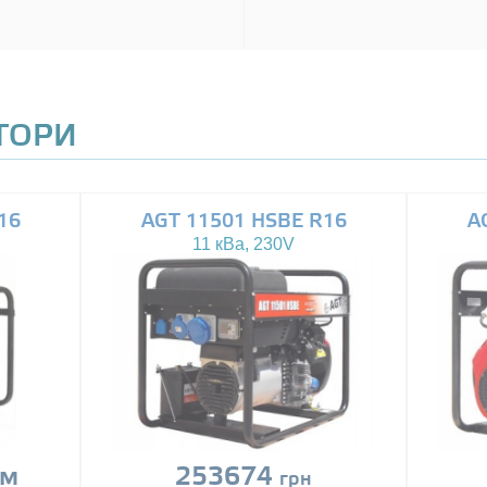
АТОРИ
16
AGT 11501 HSBE R16
A
11 кВа, 230V
ом
253674
грн