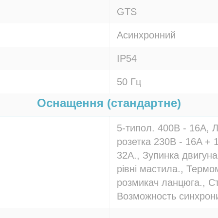
GTS
Асинхронний
IP54
50 Гц
Оснащення (стандартне)
5-типол. 400В - 16A, 
розетка 230В - 16A + 
32A., Зупинка двигун
рівні мастила., Термо
розмикач ланцюга., С
Возможность синхрон