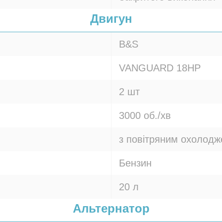
Двигун
B&S
VANGUARD 18HP
2 шт
3000 об./хв
з повітряним охолод
Бензин
20 л
Альтернатор