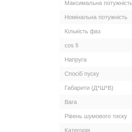
Максимальна потужніст
Номінальна потужність
Кількість фаз
cos fi
Напруга
Спосіб пуску
Габарити (Д*Ш*В)
Вага
Рівень шумового тиску
Категорія