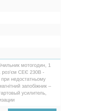
Лічильник мотогодин, 1
1 роз'єм СЕЄ 230В -
а при недостатньому
магнітний запобіжник –
тартовый усилитель,
изации