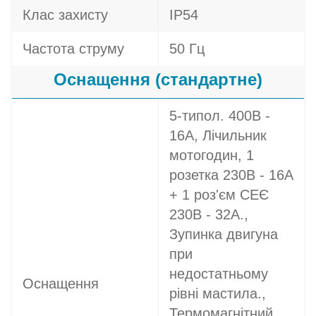
Клас захисту
IP54
Частота струму
50 Гц
Оснащення (стандартне)
5-типол. 400В -
16A, Лічильник
мотогодин, 1
розетка 230В - 16A
+ 1 роз'єм СЕЄ
230В - 32A.,
Зупинка двигуна
при
недостатньому
Оснащення
рівні мастила.,
Термомагнітний