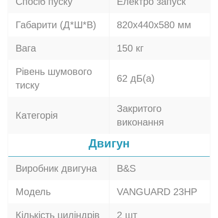
Спосіб пуску
Електро запуск
Габарити (Д*Ш*В)
820х440х580 мм
Вага
150 кг
Рівень шумового
62 дБ(а)
тиску
Закритого
Категорія
виконання
Двигун
Виробник двигуна
B&S
Модель
VANGUARD 23HP
Кількість циліндрів
2 шт