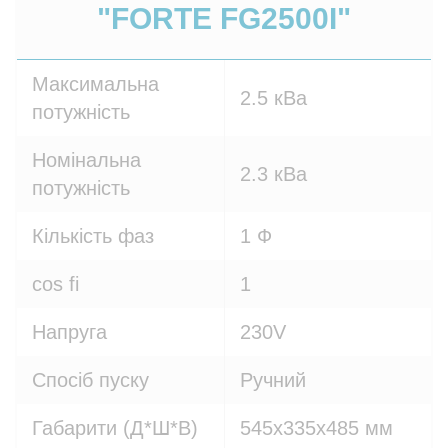
"FORTE FG2500I"
Максимальна
2.5 кВа
потужність
Номінальна
2.3 кВа
потужність
Кількість фаз
1 Ф
cos fi
1
Напруга
230V
Спосіб пуску
Ручний
Габарити (Д*Ш*В)
545х335х485 мм