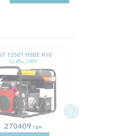
GT 12501 HSBE R16
AGT 14503 HSBE 
12 кВа, 230V
13.5 кВа, 230/400V
270409
Ціна за запит
грн