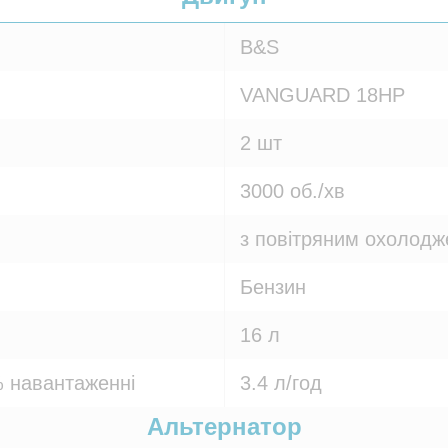
B&S
VANGUARD 18HP
2 шт
3000 об./хв
з повітряним охолод
Бензин
16 л
 навантаженні
3.4 л/год
Альтернатор