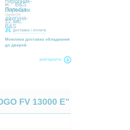
B&S
гарантія
12 міс.
доставка і оплата
Можлива доставка обладнання
до дверей.
розгорнути
GO FV 13000 E"