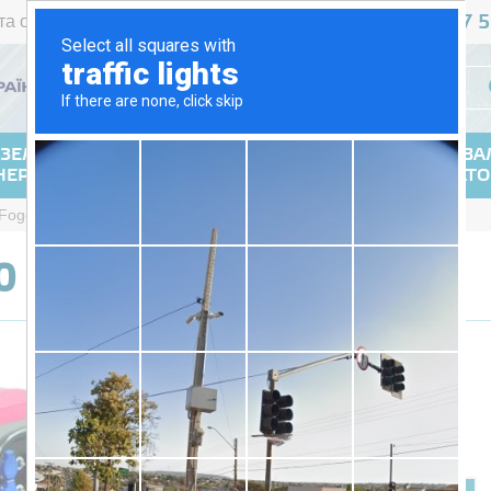
467 5
та оплата
Повернення
Контакти
+38 (044)
УКР
РУС
ЗЕЛЬНІ
ГАЗОВІ
ЗВАРЮВА
НЕРАТОРИ
ГЕНЕРАТОРИ
ГЕНЕРАТ
Fogo FV 13000 E
0 E
Є в наявності
Ціна за
Ціна:
запитом