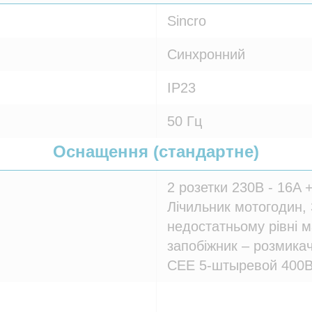
Sincro
Синхронний
IP23
50 Гц
Оснащення (стандартне)
2 розетки 230В - 16A 
Лічильник мотогодин,
недостатньому рівні 
запобіжник – розмика
CEE 5-штыревой 400В