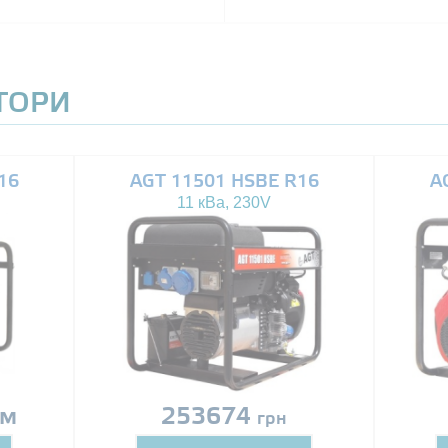
АТОРИ
16
AGT 11501 HSBE R16
A
11 кВа, 230V
ом
253674
грн