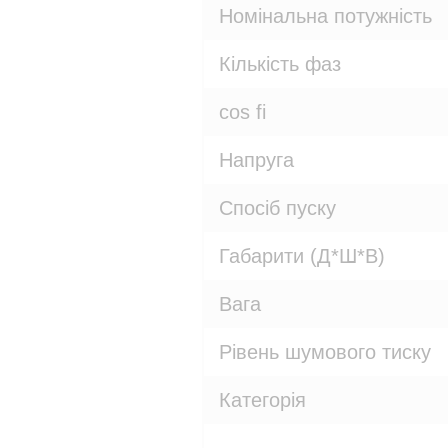
Номінальна потужність
Кількість фаз
cos fi
Напруга
Спосіб пуску
Габарити (Д*Ш*В)
Вага
Рівень шумового тиску
Категорія