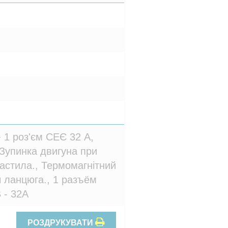
+ 1 роз'єм СЕЄ 32 A,
 Зупинка двигуна при
мастила., Термомагнітний
ч ланцюга., 1 разъём
 - 32A
РОЗДРУКУВАТИ