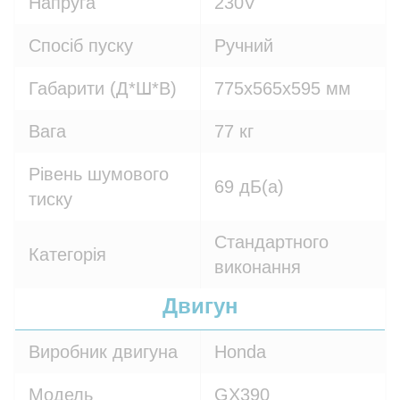
Напруга
230V
Спосіб пуску
Ручний
Габарити (Д*Ш*В)
775x565x595 мм
Вага
77 кг
Рівень шумового
69 дБ(а)
тиску
Стандартного
Категорія
виконання
Двигун
Виробник двигуна
Honda
Модель
GX390