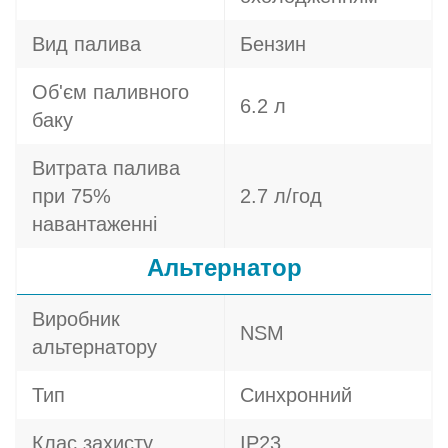
Вид палива
Бензин
Об'єм паливного
6.2 л
баку
Витрата палива
при 75%
2.7 л/год
навантаженні
Альтернатор
Виробник
NSM
альтернатору
Тип
Синхронний
Клас захисту
IP23