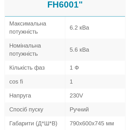
FH6001"
Максимальна
6.2 кВа
потужність
Номінальна
5.6 кВа
потужність
Кількість фаз
1 Ф
cos fi
1
Напруга
230V
Спосіб пуску
Ручний
Габарити (Д*Ш*В)
790х600х745 мм