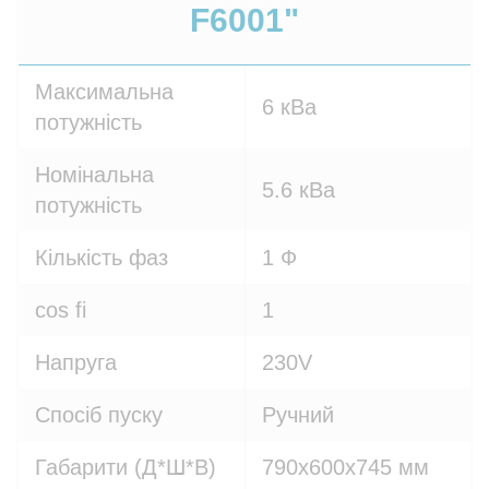
F6001"
Максимальна
6 кВа
потужність
Номінальна
5.6 кВа
потужність
Кількість фаз
1 Ф
cos fi
1
Напруга
230V
Спосіб пуску
Ручний
Габарити (Д*Ш*В)
790х600х745 мм