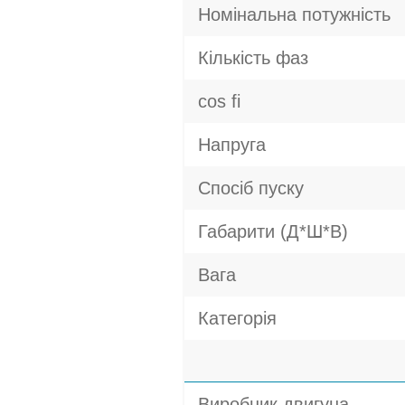
Номінальна потужність
Кількість фаз
cos fi
Напруга
Спосіб пуску
Габарити (Д*Ш*В)
Вага
Категорія
Виробник двигуна