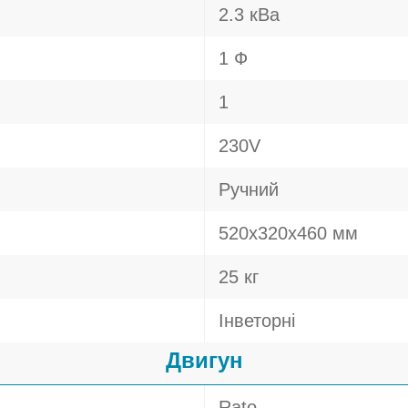
2.3 кВа
1 Ф
1
230V
Ручний
520х320х460 мм
25 кг
Інветорні
Двигун
Rato