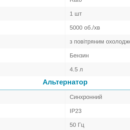
1 шт
5000 об./хв
з повітряним охолод
Бензин
4.5 л
Альтернатор
Синхронний
IP23
50 Гц