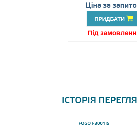
89999
Ціна за запит
грн
ПРИДБАТИ
ПРИДБАТИ
ід замовлення
Під замовленн
ІСТОРІЯ ПЕРЕГЛ
FOGO F3001IS