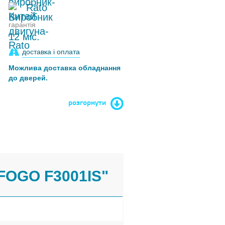
Rato
гарантія
12 міс.
доставка і оплата
Можлива доставка обладнання
до дверей.
розгорнути
FOGO F3001IS"