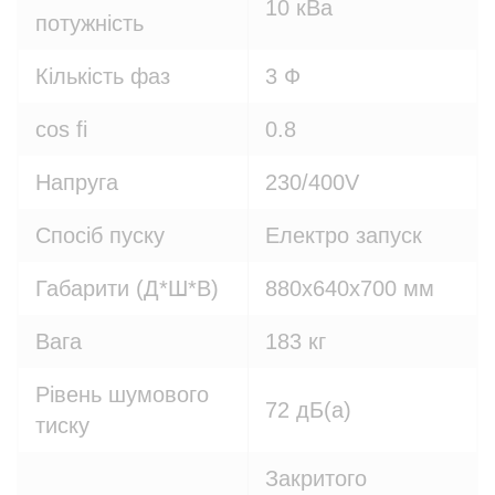
10 кВа
потужність
Кількість фаз
3 Ф
cos fi
0.8
Напруга
230/400V
Спосіб пуску
Електро запуск
Габарити (Д*Ш*В)
880х640х700 мм
Вага
183 кг
Рівень шумового
72 дБ(а)
тиску
Закритого