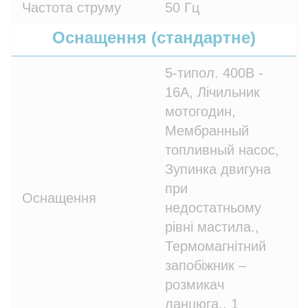
Частота струму
50 Гц
Оснащення (стандартне)
5-типол. 400В -
16A, Лічильник
мотогодин,
Мембранный
топливный насос,
Зупинка двигуна
при
Оснащення
недостатньому
рівні мастила.,
Термомагнітний
запобіжник –
розмикач
ланцюга., 1