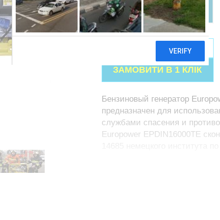
ПРИДБАТИ
Бензиновый генератор Europ
предназначен для использова
службами спасения и против
Europower EPDIN16000TE скон
14685 немецкого института по