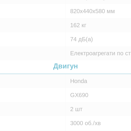
820х440х580 мм
162 кг
74 дБ(а)
Електроагрегати по с
Двигун
Honda
GX690
2 шт
3000 об./хв