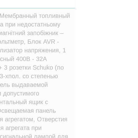
, Мембранный топливный
на при недостатньому
магнітний запобіжник –
ольтметр, Блок AVR -
лизатор напряжения, 1
сный 400В - 32A
 3 розетки Schuko (по
3-хпол. со степенью
тель выдаваемой
м допустимого
нтальный ящик с
Освещаемая панель
я агрегатом, Отверстия
я агрегата при
 сигнальной лампой для