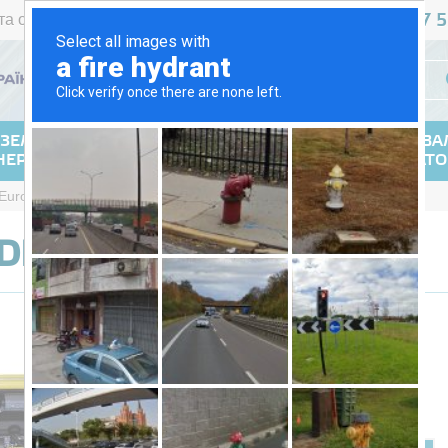
467 5
та оплата
Повернення
Контакти
+38 (044)
УКР
РУС
ЗЕЛЬНІ
ГАЗОВІ
ЗВАРЮВА
НЕРАТОРИ
ГЕНЕРАТОРИ
ГЕНЕРАТ
Europower EPDIN16000TE
PDIN16000TE
Під замовлення
Ціна за
Ціна:
запитом