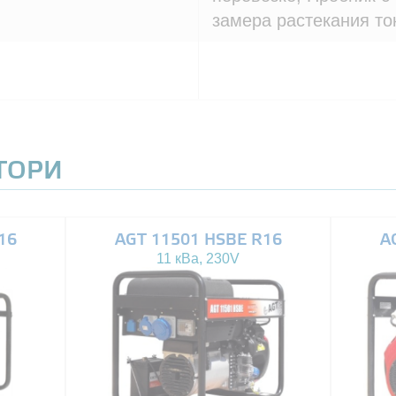
замера растекания то
АТОРИ
16
AGT 11501 HSBE R16
A
11 кВа, 230V