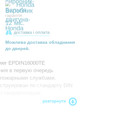
Honda
гарантія
12 міс.
доставка і оплата
Можлива доставка обладнання
до дверей.
ower EPDIN16000TE
ния в первую очередь
опожарными службами.
струирован по стандарту DIN
 стандартизации.
розгорнути