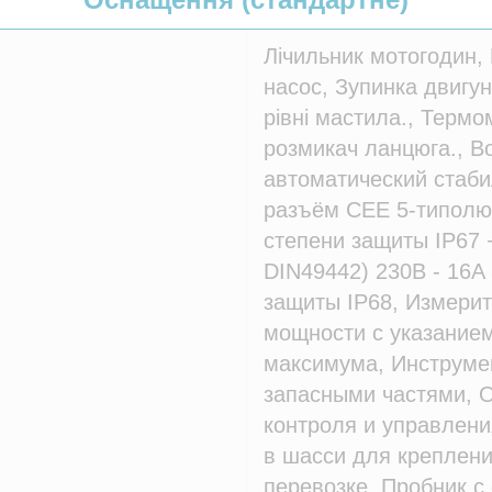
Лічильник мотогодин
насос, Зупинка двигу
рівні мастила., Термо
розмикач ланцюга., В
автоматический стаби
разъём СЕЕ 5-типолю
степени защиты IP67 +
DIN49442) 230В - 16A 
защиты IP68, Измери
мощности с указание
максимума, Инструме
запасными частями, 
контроля и управлени
в шасси для креплени
перевозке, Пробник с