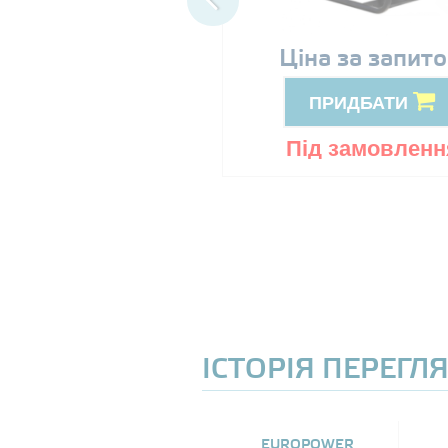
89999
Ціна за запит
грн
ПРИДБАТИ
ПРИДБАТИ
ід замовлення
Під замовленн
ІСТОРІЯ ПЕРЕГЛ
EUROPOWER