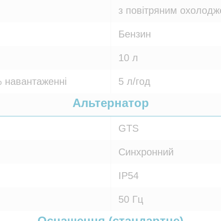
з повітряним охолод
Бензин
10 л
 навантаженні
5 л/год
Альтернатор
GTS
Синхронний
IP54
50 Гц
Оснащення (стандартне)