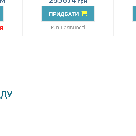
ом
253674
грн
ПРИДБАТИ
я
Є в наявності
ЯДУ