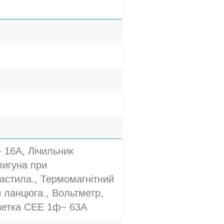
 16A, Лічильник
вигуна при
мастила., Термомагнітний
 ланцюга., Вольтметр,
етка CEE 1ф~ 63A