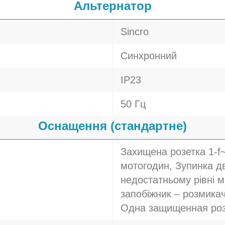
Альтернатор
Sincro
Синхронний
IP23
50 Гц
Оснащення (стандартне)
Захищена розетка 1-f~
мотогодин, Зупинка д
недостатньому рівні 
запобіжник – розмикач
Одна защищенная роз