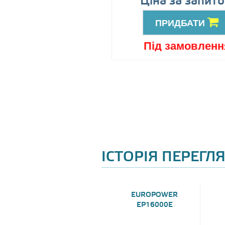
89999
Ціна за запит
грн
ПРИДБАТИ
ПРИДБАТИ
ід замовлення
Під замовленн
ІСТОРІЯ ПЕРЕГЛ
EUROPOWER
EP16000E