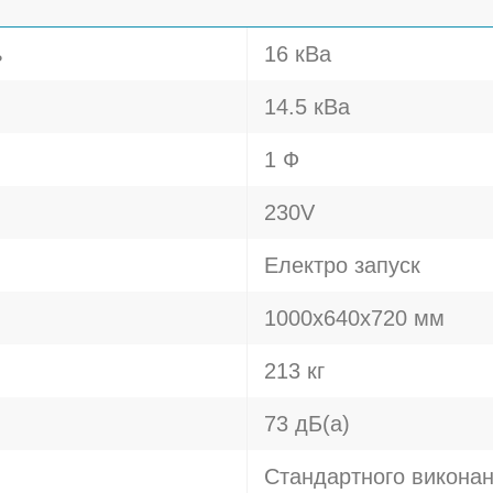
ь
16 кВа
14.5 кВа
1 Ф
230V
Електро запуск
1000х640х720 мм
213 кг
73 дБ(а)
Стандартного викона