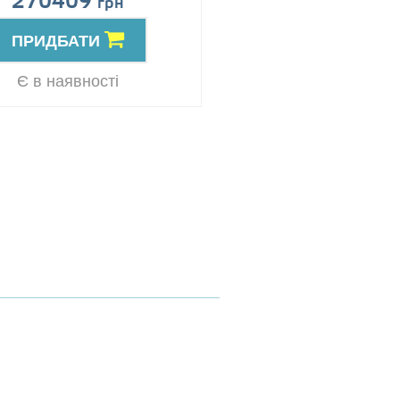
270409
Ціна за запит
грн
ПРИДБАТИ
ПРИДБАТИ
Резерв
Є в наявності