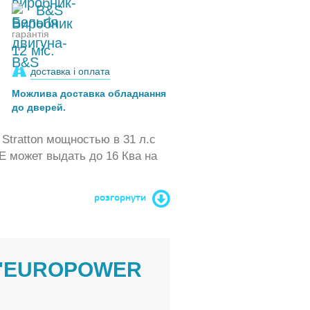
B&S
гарантія
12 міс.
доставка і оплата
Можлива доставка обладнання
до дверей.
Stratton мощностью в 31 л.с
E может выдать до 16 Ква на
розгорнути
 "EUROPOWER