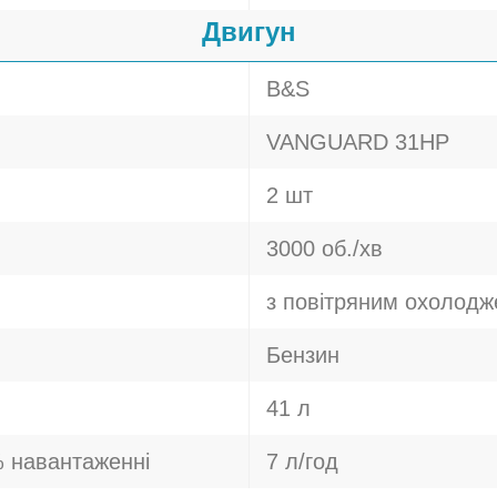
Двигун
B&S
VANGUARD 31HP
2 шт
3000 об./хв
з повітряним охолод
Бензин
41 л
 навантаженні
7 л/год