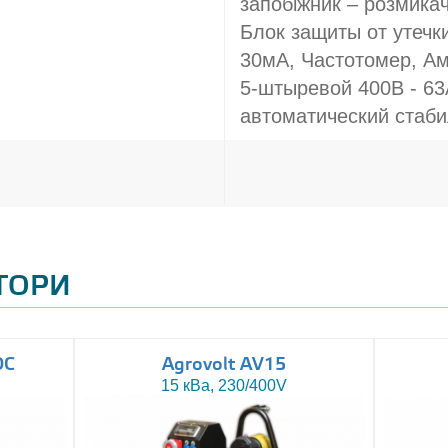
запобіжник – розмикач
Блок защиты от утечки
30мА, Частотомер, А
5-штыревой 400В - 63
автоматический стаб
АТОРИ
DC
Agrovolt AV15
15 кВа, 230/400V