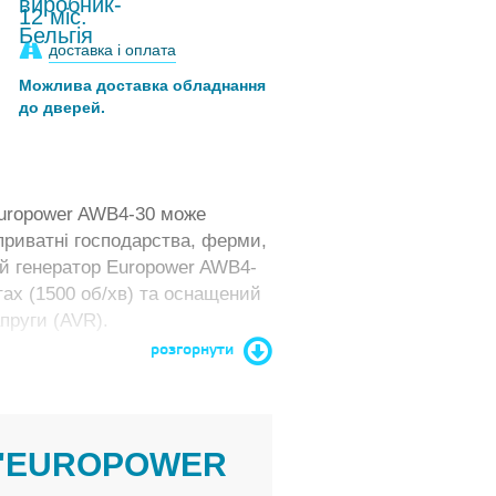
12 міс.
доставка і оплата
Можлива доставка обладнання
до дверей.
Europower AWB4-30 може
приватні господарства, ферми,
ий генератор Europower AWB4-
ах (1500 об/хв) та оснащений
пруги (AVR).
розгорнути
 "EUROPOWER