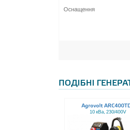
Оснащення
ПОДІБНІ ГЕНЕР
uromacchine ATN15
Agrovolt ARC400T
15 кВа, 230/400V
10 кВа, 230/400V