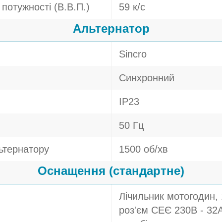
потужності (В.В.П.)
59 к/с
Альтернатор
Sincro
Синхронний
IP23
50 Гц
ьтернатору
1500 об/хв
Оснащення (стандартне)
Лічильник мотогодин, 
роз'єм СЕЄ 230В - 32