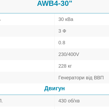
AWB4-30"
ь
30 кВа
3 Ф
0.8
230/400V
228 кг
Генератори від ВВП
Двигун
П.
430 об/хв