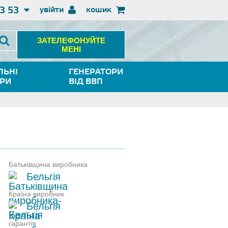
3 53
увійти
кошик
ЗАТЕЛЕФОНУЙТЕ
МЕНІ
ЛЬНІ
ГЕНЕРАТОРИ
ОРИ
ВІД ВВП
Батьківщина виробника
Бельгія
Країна виробник
Бельгія
гарантія