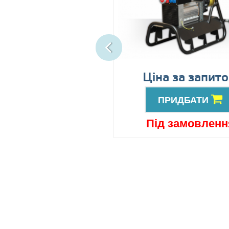
іна за запитом
Ціна за запит
ПРИДБАТИ
ПРИДБАТИ
ід замовлення
Під замовленн