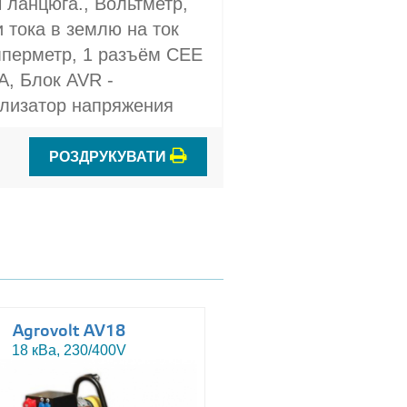
 ланцюга., Вольтметр,
 тока в землю на ток
мперметр, 1 разъём CEE
A, Блок AVR -
илизатор напряжения
РОЗДРУКУВАТИ
Agrovolt AV18
Agrovolt AV18R
18 кВа, 230/400V
18 кВа, 230/400V