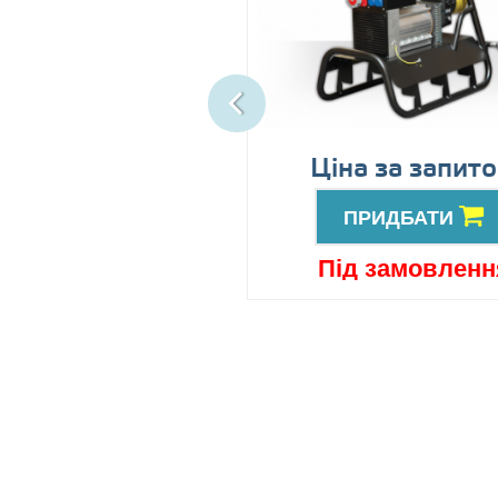
іна за запитом
Ціна за запит
ПРИДБАТИ
ПРИДБАТИ
ід замовлення
Під замовленн