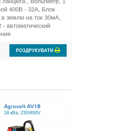
 ланцюга., Вольтметр, 1
ой 400В - 32A, Блок
 в землю на ток 30мА,
 - автоматический
ения
РОЗДРУКУВАТИ
Agrovolt AV18
Agrovolt AV18R
18 кВа, 230/400V
18 кВа, 230/400V