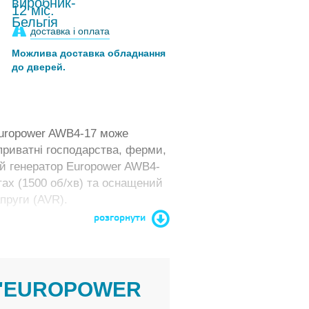
12 міс.
доставка і оплата
Можлива доставка обладнання
до дверей.
Europower AWB4-17 може
приватні господарства, ферми,
ий генератор Europower AWB4-
ах (1500 об/хв) та оснащений
пруги (AVR).
розгорнути
 "EUROPOWER