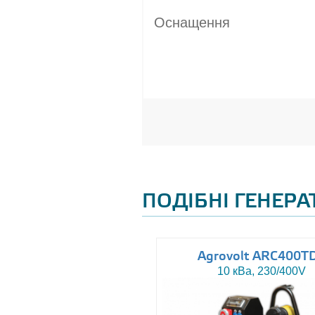
Оснащення
ПОДІБНІ ГЕНЕР
uromacchine ATN15
Agrovolt ARC400T
15 кВа, 230/400V
10 кВа, 230/400V