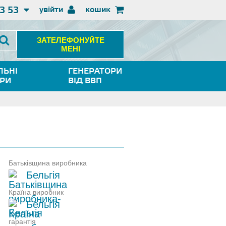
3 53
увійти
кошик
ЗАТЕЛЕФОНУЙТЕ
МЕНІ
ЛЬНІ
ГЕНЕРАТОРИ
ОРИ
ВІД ВВП
Батьківщина виробника
Бельгія
Країна виробник
Бельгія
гарантія