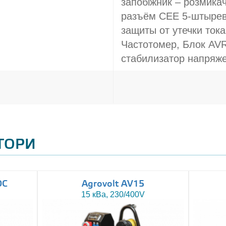
запобіжник – розмикач
разъём CEE 5-штырев
защиты от утечки тока
Частотомер, Блок AVR
стабилизатор напряж
АТОРИ
DC
Agrovolt AV15
15 кВа, 230/400V