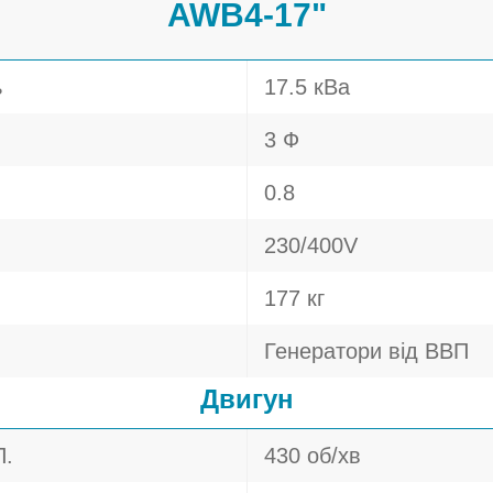
AWB4-17"
ь
17.5 кВа
3 Ф
0.8
230/400V
177 кг
Генератори від ВВП
Двигун
П.
430 об/хв