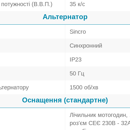
потужності (В.В.П.)
35 к/с
Альтернатор
Sincro
Синхронний
IP23
50 Гц
ьтернатору
1500 об/хв
Оснащення (стандартне)
Лічильник мотогодин, 
роз'єм СЕЄ 230В - 32