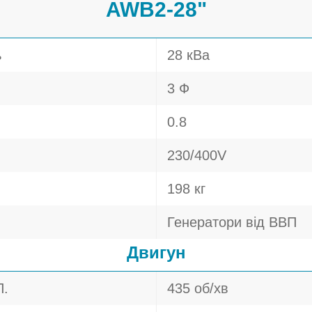
AWB2-28"
ь
28 кВа
3 Ф
0.8
230/400V
198 кг
Генератори від ВВП
Двигун
П.
435 об/хв