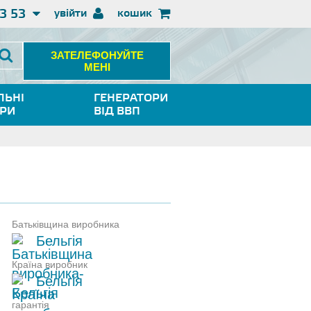
3 53
увійти
кошик
ЗАТЕЛЕФОНУЙТЕ
МЕНІ
ЛЬНІ
ГЕНЕРАТОРИ
ОРИ
ВІД ВВП
Батьківщина виробника
Бельгія
Країна виробник
Бельгія
гарантія