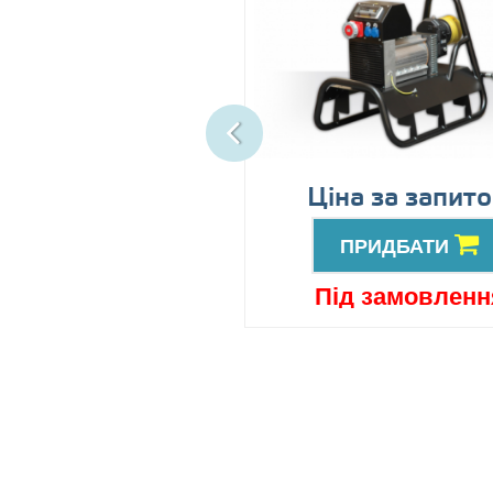
іна за запитом
Ціна за запит
ПРИДБАТИ
ПРИДБАТИ
ід замовлення
Під замовленн