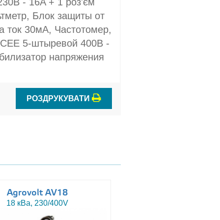
230В - 16A + 1 роз'єм
ьтметр, Блок защиты от
а ток 30мА, Частотомер,
 CEE 5-штыревой 400В -
абилизатор напряжения
РОЗДРУКУВАТИ
Agrovolt AV18
Agrovolt AV18R
18 кВа, 230/400V
18 кВа, 230/400V