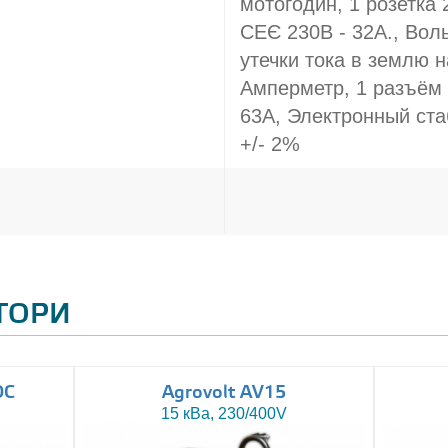
мотогодин, 1 розетка 
СЕЄ 230В - 32A., Вол
утечки тока в землю н
Амперметр, 1 разъём
63A, Электронный ст
+/- 2%
АТОРИ
DC
Agrovolt AV15
15 кВа, 230/400V