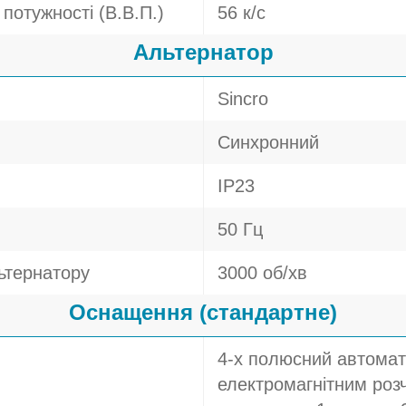
потужності (В.В.П.)
56 к/с
Альтернатор
Sincro
Синхронний
IP23
50 Гц
ьтернатору
3000 об/хв
Оснащення (стандартне)
4-х полюсний автомат
електромагнітним розч