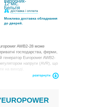
12 міс.
доставка і оплата
Можлива доставка обладнання
до дверей.
Europower AWB2-28 може
приватні господарства, ферми,
ий генератор Europower AWB2-
егулятором напруги (AVR), що
ги на виході.
розгорнути
 "EUROPOWER