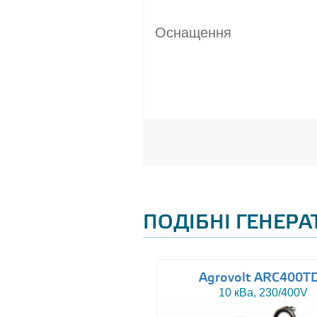
Оснащення
ПОДІБНІ ГЕНЕР
uromacchine ATN15
Agrovolt ARC400T
15 кВа, 230/400V
10 кВа, 230/400V