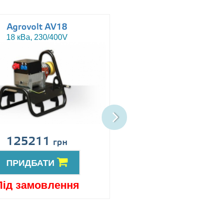
Agrovolt AV18
Agrovolt AV18R
18 кВа, 230/400V
18 кВа, 230/400V
125211
152753
грн
грн
ПРИДБАТИ
ПРИДБАТИ
Під замовлення
Під замовлен