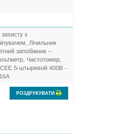
 захисту з
іпувачем, Лічильник
ітний запобіжник –
ольтметр, Частотомер,
 CEE 5-штыревой 400В -
 16A
РОЗДРУКУВАТИ