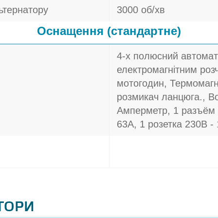
ьтернатору
3000 об/хв
Оснащення (стандартне)
4-х полюсний автомат
електромагнітним розч
мотогодин, Термомагн
розмикач ланцюга., В
Амперметр, 1 разъём
63A, 1 розетка 230В -
АТОРИ