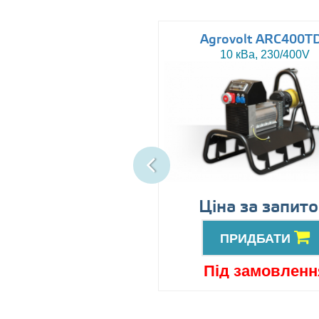
uromacchine ATN15
Agrovolt ARC400T
15 кВа, 230/400V
10 кВа, 230/400V
іна за запитом
Ціна за запит
ПРИДБАТИ
ПРИДБАТИ
ід замовлення
Під замовленн