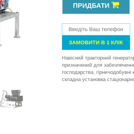
ПРИДБАТИ
Навісний тракторний генерато
призначений для забезпеченн
господарства, гірничодобувні к
складна установка стаціонарно