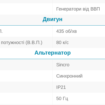
Генератори від ВВП
Двигун
П.
435 об/хв
потужності (В.В.П.)
80 к/с
Альтернатор
Sincro
Синхронний
IP21
50 Гц