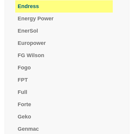
Endress
Energy Power
EnerSol
Europower
FG Wilson
Fogo
FPT
Full
Forte
Geko
Genmac