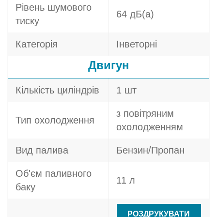
Рівень шумового
64 дБ(а)
тиску
Категорія
Інветорні
Двигун
Кількість циліндрів
1 шт
з повітряним
Тип охолодження
охолодженням
Вид палива
Бензин/Пропан
Об'єм паливного
11 л
баку
РОЗДРУКУВАТИ