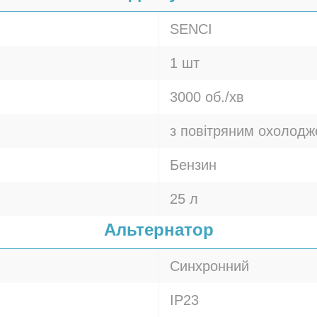
SENCI
1 шт
3000 об./хв
з повітряним охолод
Бензин
25 л
Альтернатор
Синхронний
IP23