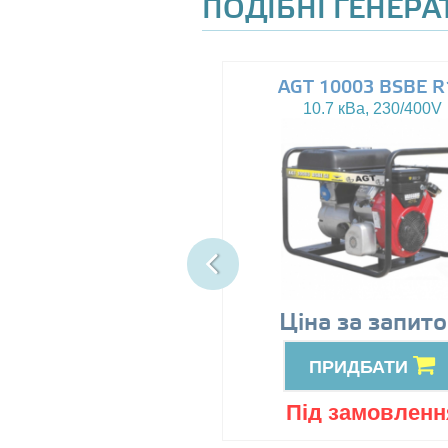
ПОДІБНІ ГЕНЕР
AGT 8000IE
AGT 10003 BSBE R
7.5 кВа, 230V
10.7 кВа, 230/400V
89999
Ціна за запит
грн
ПРИДБАТИ
ПРИДБАТИ
ід замовлення
Під замовленн