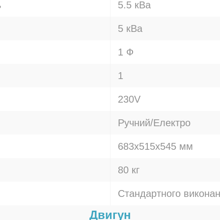
ь
5.5 кВа
5 кВа
1 Ф
1
230V
Ручний/Електро
683x515x545 мм
80 кг
Стандартного викона
Двигун