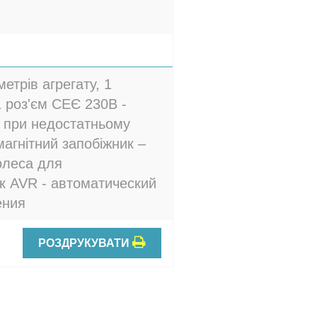
етрів агрегату, 1
1 роз'єм СЕЄ 230В -
а при недостатньому
магнітний запобіжник –
олеса для
к AVR - автоматический
ения
РОЗДРУКУВАТИ