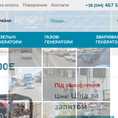
467 5
та оплата
Повернення
Контакти
+38 (044)
УКР
РУС
ЗЕЛЬНІ
ГАЗОВІ
ЗВАРЮВА
НЕРАТОРИ
ГЕНЕРАТОРИ
ГЕНЕРАТ
Bisonte SK5500E
00E
Під замовлення
Ціна за
Ціна:
запитом