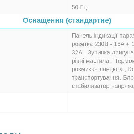
50 Гц
Оснащення (стандартне)
Панель індикації парам
розетка 230В - 16A + 
32A., Зупинка двигун
рівні мастила., Термо
розмикач ланцюга., К
транспортування, Бло
стабилизатор напряж