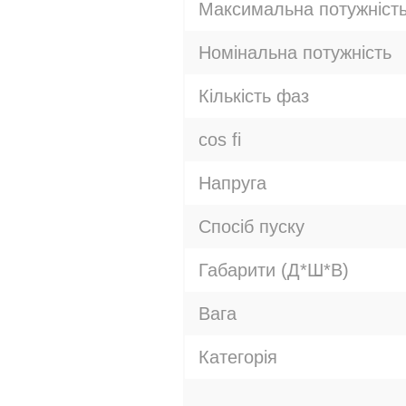
Максимальна потужніст
Номінальна потужність
Кількість фаз
cos fi
Напруга
Спосіб пуску
Габарити (Д*Ш*В)
Вага
Категорія