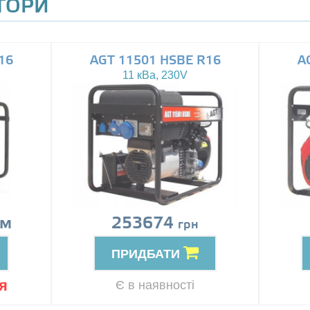
АТОРИ
16
AGT 11501 HSBE R16
A
11 кВа, 230V
ом
253674
грн
ПРИДБАТИ
я
Є в наявності