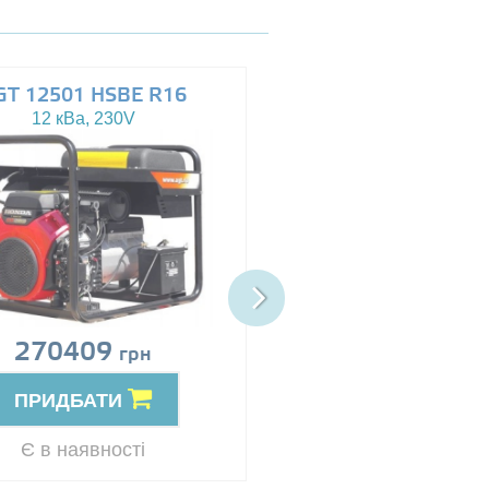
GT 12501 HSBE R16
AGT 14503 HSBE 
12 кВа, 230V
13.5 кВа, 230/400V
270409
Ціна за запит
грн
ПРИДБАТИ
ПРИДБАТИ
Резерв
Є в наявності