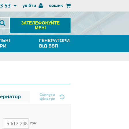
3 53
увійти
кошик
ЗАТЕЛЕФОНУЙТЕ
МЕНІ
ЛЬНІ
ГЕНЕРАТОРИ
ОРИ
ВІД ВВП
Скинути
тернатор
фільтри
н
грн