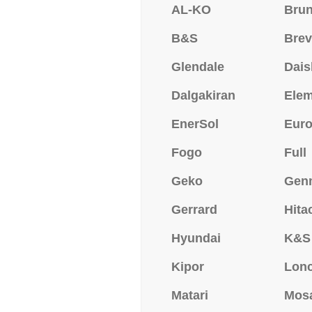
AL-KO
Bru
B&S
Brev
Glendale
Dais
Dalgakiran
Ele
EnerSol
Eur
Fogo
Full
Geko
Gen
Gerrard
Hita
Hyundai
K&S
Kipor
Lonc
Matari
Mos