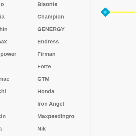
no
Bisonte
ia
Champion
hin
GENERGY
max
Endress
opower
Firman
Forte
mac
GTM
chi
Honda
Iron Angel
in
Maxpeedingrods
a
Nik