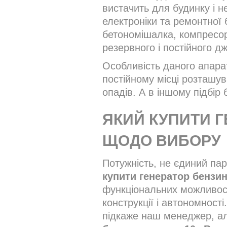
вистачить для будинку і н
електроніки та ремонтної
бетономішалка, компресор,
резервного і постійного дж
Особливість даного апарат
постійному місці розташу
опадів. А в іншому підбір
ЯКИЙ КУПИТИ Г
ЩОДО ВИБОРУ
Потужність, не єдиний па
купити генератор бензин
функціональних можливос
конструкції і автономност
підкаже наш менеджер, ал