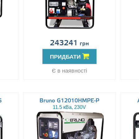
243241
грн
ПРИДБАТИ
Є в наявності
6
Bruno G12010HMPE-P
11.5 кВа, 230V