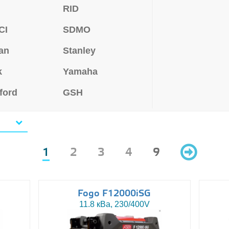
o
RID
CI
SDMO
an
Stanley
k
Yamaha
ford
GSH
1
2
3
4
9
Fogo F12000iSG
11.8 кВа, 230/400V