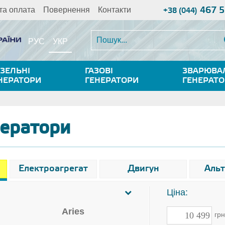
467 5
та оплата
Повернення
Контакти
+38 (044)
УКР
РУС
ЗЕЛЬНІ
ГАЗОВІ
ЗВАРЮВА
НЕРАТОРИ
ГЕНЕРАТОРИ
ГЕНЕРАТ
нератори
Електроагрегат
Двигун
Аль
Ціна:
Aries
гр