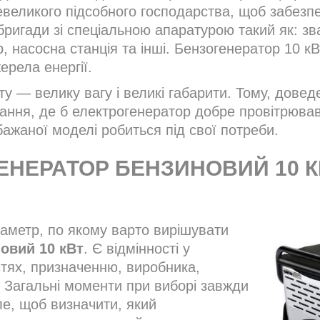
евеликого підсобного господарства, щоб забезп
 бригади зі спеціальною апаратурою такий як: з
 насосна станція та інші. Бензогенератор 10 кВ
ерела енергії.
у — велику вагу і великі габарити. Тому, довед
вання, де б електрогенератор добре провітрював
 бажаної моделі робиться під свої потреби.
ЕНЕРАТОР БЕНЗИНОВИЙ 10 К
раметр, по якому варто вирішувати
овий 10 кВт
. Є відмінності у
тях, призначенню, виробника,
і. Загальні моменти при виборі завжди
е, щоб визначити, який