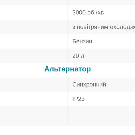
3000 об./хв
з повітряним охолод
Бензин
20 л
Альтернатор
Синхронний
IP23