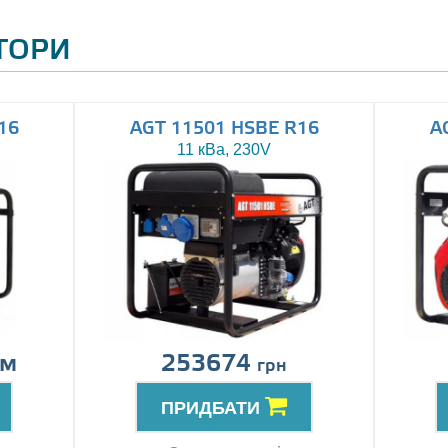
АТОРИ
16
AGT 11501 HSBE R16
A
11 кВа, 230V
ом
253674
грн
ПРИДБАТИ