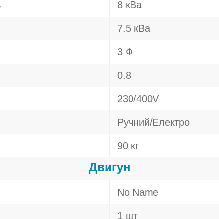
ь
8 кВа
7.5 кВа
3 Ф
0.8
230/400V
Ручний/Електро
90 кг
Двигун
No Name
1 шт