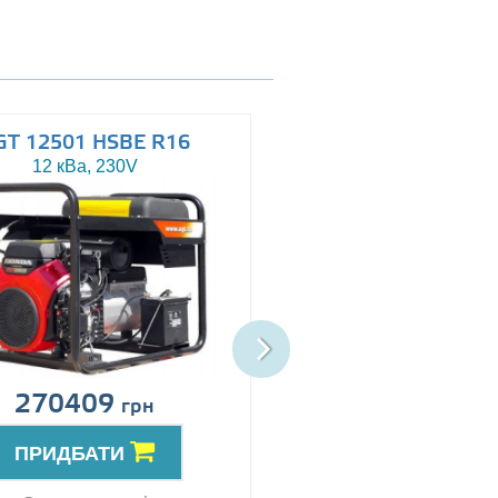
GT 12501 HSBE R16
AGT 14503 HSBE 
12 кВа, 230V
13.5 кВа, 230/400V
270409
Ціна за запит
грн
ПРИДБАТИ
ПРИДБАТИ