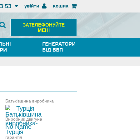
3 53
увійти
кошик
ЗАТЕЛЕФОНУЙТЕ
МЕНІ
ЛЬНІ
ГЕНЕРАТОРИ
ОРИ
ВІД ВВП
Батьківщина виробника
Турція
Виробник двигуна
No Name
гарантія