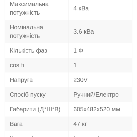
Максимальна
4 кВа
потужність
Номінальна
3.6 кВа
потужність
Кількість фаз
1 Ф
cos fi
1
Напруга
230V
Спосіб пуску
Ручний/Електро
Габарити (Д*Ш*В)
605х482х520 мм
Вага
47 кг