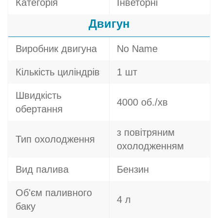
Категорія
Інветорні
Двигун
Виробник двигуна
No Name
Кількість циліндрів
1 шт
Швидкість
4000 об./хв
обертання
з повітряним
Тип охолодження
охолодженням
Вид палива
Бензин
Об'єм паливного
4 л
баку