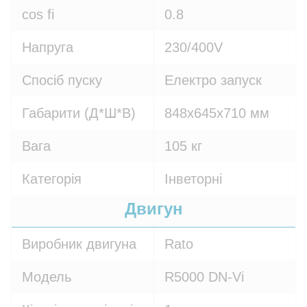
cos fi
0.8
Напруга
230/400V
Спосіб пуску
Електро запуск
Габарити (Д*Ш*В)
848x645x710 мм
Вага
105 кг
Категорія
Інветорні
Двигун
Виробник двигуна
Rato
Модель
R5000 DN-Vi