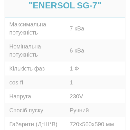
"ENERSOL SG-7"
Максимальна
7 кВа
потужність
Номінальна
6 кВа
потужність
Кількість фаз
1 Ф
cos fi
1
Напруга
230V
Спосіб пуску
Ручний
Габарити (Д*Ш*В)
720х560х590 мм