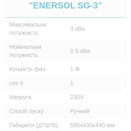
"ENERSOL SG-3"
Максимальна
3 кВа
потужність
Номінальна
2.5 кВа
потужність
Кількість фаз
1 Ф
cos fi
1
Напруга
230V
Спосіб пуску
Ручний
Габарити (Д*Ш*В)
590x430x440 мм