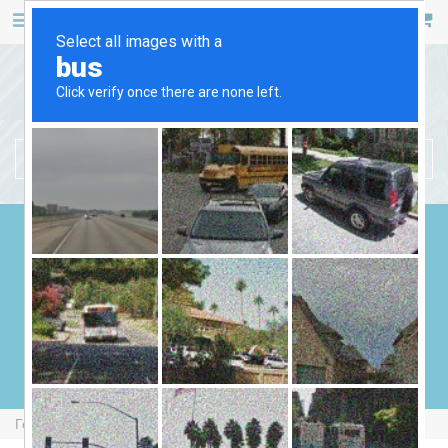
467 53 53
+38 (044)
РУС
УКР
БЕНЗИНОВІ ГЕНЕРАТОРИ
ДИЗЕЛЬНІ ГЕНЕРАТОРИ
ГАЗОВІ ГЕНЕРАТОРИ
ЗВАРЮВАЛЬНІ ГЕНЕРАТОРИ
ГЕНЕРАТОРИ ВІД ВВП
Головна
Бензинові Генератори
EnerSol SG-3