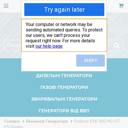
467 53 53
+38 (044)
РУС
УКР
БЕНЗИНОВІ ГЕНЕРАТОРИ
ДИЗЕЛЬНІ ГЕНЕРАТОРИ
ГАЗОВІ ГЕНЕРАТОРИ
ЗВАРЮВАЛЬНІ ГЕНЕРАТОРИ
ГЕНЕРАТОРИ ВІД ВВП
Головна
Бензинові Генератори
Endress ESE 506 HG-GT
ES Duplex