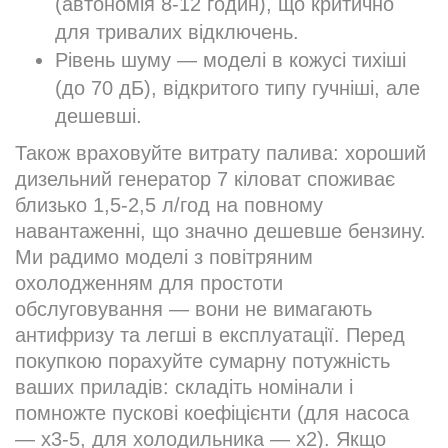
(автономія 8-12 годин), що критично
для тривалих відключень.
Рівень шуму — моделі в кожусі тихіші
(до 70 дБ), відкритого типу гучніші, але
дешевші.
Також враховуйте витрату палива: хороший
дизельний генератор 7 кіловат споживає
близько 1,5-2,5 л/год на повному
навантаженні, що значно дешевше бензину.
Ми радимо моделі з повітряним
охолодженням для простоти
обслуговування — вони не вимагають
антифризу та легші в експлуатації. Перед
покупкою порахуйте сумарну потужність
ваших приладів: складіть номінали і
помножте пускові коефіцієнти (для насоса
— х3-5, для холодильника — х2). Якщо