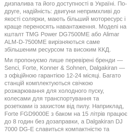
дизпалива та його доступності в Україні. По-
друге, надійність: двигуни непримхливі до
якості солярки, мають більший моторесурс і
краще переносять навантаження. Моделі на
кшталт TMG Power DG7500ME або Alimar
ALM-D-7500ME вирізняються саме
збільшеним ресурсом та високим ККД.
Ми пропонуємо лише перевірені бренди —
Senci, Forte, Konner & Sohnen, Dalgakiran —
з офіційною гарантією 12-24 місяці. Багато
станцій комплектуються свічкою
розжарювання для холодного пуску,
колесами для транспортування та
розетками із захистом від пилу. Наприклад,
Forte FGD9000E з баком на 15 літрів працює
до 8 годин без дозаправки, а Dalgakiran DJ
7000 DG-E славиться компактністю та