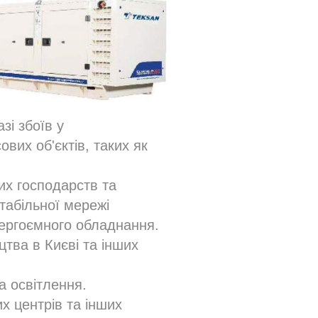
зі збоїв у
вих об'єктів, таких як
их господарств та
табільної мережі
нергоємного обладнання.
тва в Києві та інших
а освітлення.
х центрів та інших