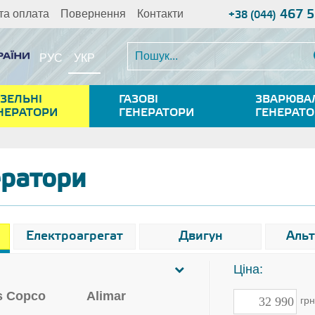
467 5
та оплата
Повернення
Контакти
+38 (044)
УКР
РУС
ЗЕЛЬНІ
ГАЗОВІ
ЗВАРЮВА
НЕРАТОРИ
ГЕНЕРАТОРИ
ГЕНЕРАТ
ератори
Електроагрегат
Двигун
Аль
Ціна:
s Copco
Alimar
гр