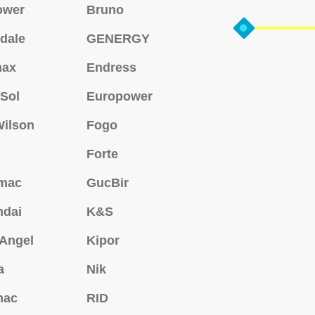
ower
Bruno
dale
GENERGY
max
Endress
Sol
Europower
ilson
Fogo
Forte
mac
GucBir
ndai
K&S
 Angel
Kipor
a
Nik
mac
RID