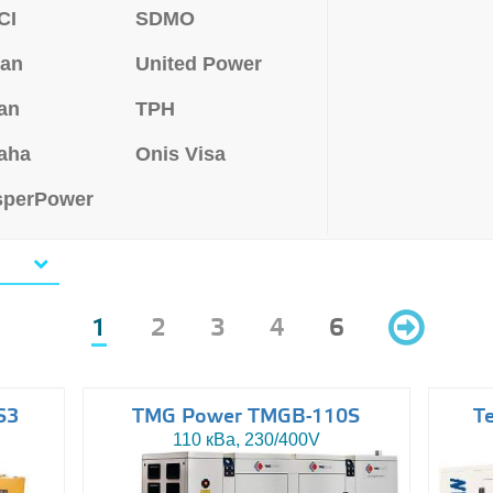
CI
SDMO
san
United Power
an
TPH
aha
Onis Visa
sperPower
1
2
3
4
6
S3
TMG Power TMGB-110S
T
110 кВа, 230/400V