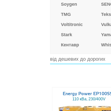
Soygen
SEN
TMG
Tek
Voltitronic
Vulk
Stark
Yam
Кентавр
Whi
від дешевих до дорогих
Energy Power EP100S
110 кВа, 230/400V