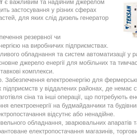
т
є важливим та надійним джерелом
дить застосування у різних сферах
ластей, для яких слід дизель генератор
печення резервної чи
ергією на виробничих підприємствах.
ивого обладнання та систем автоматизації у ра
новне джерело енергії для мобільних та тимчасо
тавкові комплекси.
о. Забезпечення електроенергію для фермерськ
х підприємств у віддалених районах, де немає с
готівля сіна та інші операції, що потребують е
ня електроенергії на будмайданчики та будівниц
ектропостачання відсутнє або ненадійне.
івельного обладнання, зварювальних апаратів т
арантоване електропостачання магазинів, торгови