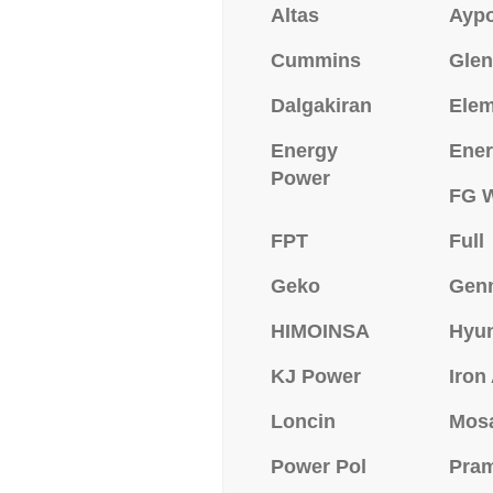
Altas
Ayp
Cummins
Glen
Dalgakiran
Ele
Energy
Ener
Power
FG W
FPT
Full
Geko
Gen
HIMOINSA
Hyu
KJ Power
Iron
Loncin
Mos
Power Pol
Pra