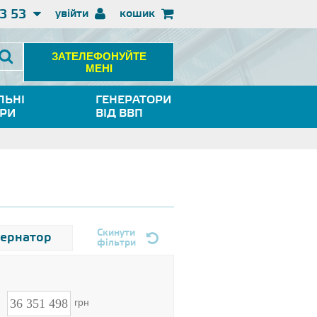
3 53
увійти
кошик
ЗАТЕЛЕФОНУЙТЕ
МЕНІ
ЛЬНІ
ГЕНЕРАТОРИ
ОРИ
ВІД ВВП
Скинути
тернатор
фільтри
н
грн