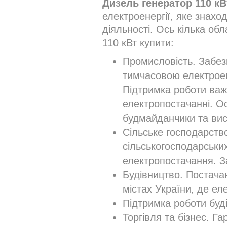
Дизель генератор 110 кВ
електроенергії, яке знахо
діяльності. Ось кілька об
110 кВт купити:
Промисловість. Забез
тимчасовою електроен
Підтримка роботи важл
електропостачанні. Ос
будмайданчики та вис
Сільське господарств
сільськогосподарськи
електропостачання. За
Будівництво. Постачан
містах України, де ел
Підтримка роботи буд
Торгівля та бізнес. Г