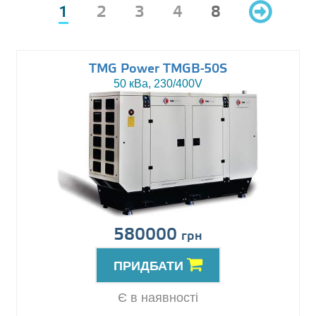
1
2
3
4
8
TMG Power TMGB-50S
50 кВа, 230/400V
580000
грн
ПРИДБАТИ
Є в наявності