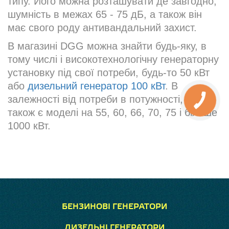
типу. Його можна розташувати де завгодно,
шумність в межах 65 - 75 дБ, а також він
має свого роду антивандальний захист.
В магазині DGG можна знайти будь-яку, в
тому числі і високотехнологічну генераторну
установку під свої потреби, будь-то 50 кВт
або
дизельний генератор 100 кВт
. В
залежності від потреби в потужності, тут
також є моделі на 55, 60, 66, 70, 75 і більше
1000 кВт.
БЕНЗИНОВІ ГЕНЕРАТОРИ
ДИЗЕЛЬНІ ГЕНЕРАТОРИ