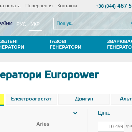
467 5
та оплата
Повернення
Контакти
+38 (044)
УКР
РУС
ЗЕЛЬНІ
ГАЗОВІ
ЗВАРЮВА
НЕРАТОРИ
ГЕНЕРАТОРИ
ГЕНЕРАТ
нератори Europower
Електроагрегат
Двигун
Аль
Ціна:
Aries
гр