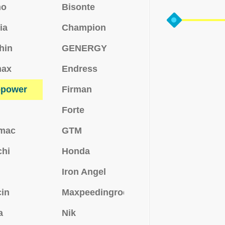
no
Bisonte
ia
Champion
hin
GENERGY
max
Endress
opower
Firman
Forte
mac
GTM
chi
Honda
Iron Angel
in
Maxpeedingrods
a
Nik