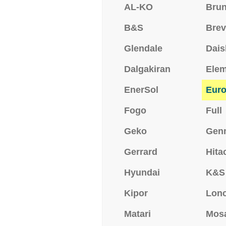
AL-KO
Bru
B&S
Brev
Glendale
Dais
Dalgakiran
Ele
EnerSol
Eur
Fogo
Full
Geko
Gen
Gerrard
Hita
Hyundai
K&S
Kipor
Lonc
Matari
Mos