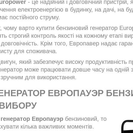
uropower
- це надійний і довговічний пристрій,
чення електроенергією в будинку, на дачі, на б
має постійного струму.
 чому варто купити бензиновий генератор Europo
ять строгий контроль якості на кожному етапі в
і довговічність. Крім того, Европавер надає гара
хисту для споживача.
игун, який забезпечує високу продуктивність пр
енератор може працювати довше часу на одній з
і зручним для використання.
ГЕНЕРАТОР ЕВРОПАУЭР БЕН
 ВИБОРУ
 генератор Европауэр
бензиновий, то
хувати кілька важливих моментів.