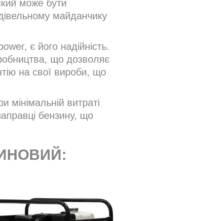
 який може бути
удівельному майданчику
wer, є його надійність.
иробництва, що дозволяє
нтію на свої вироби, що
и мінімальній витраті
аправці бензину, що
ЗИНОВИЙ: