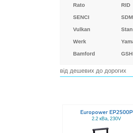
Rato
RID
SENCI
SD
Vulkan
Stan
Werk
Yam
Bamford
GSH
від дешевих до дорогих
Europower EP2500P
2.2 кВа, 230V