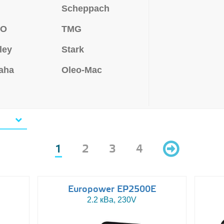
Scheppach
MO
TMG
ley
Stark
aha
Oleo-Mac
1
2
3
4
Europower EP2500E
2.2 кВа, 230V