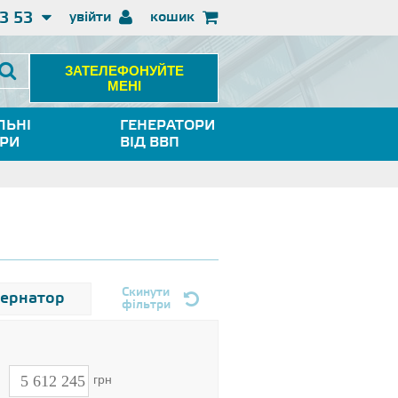
3 53
увійти
кошик
ЗАТЕЛЕФОНУЙТЕ
МЕНІ
ЛЬНІ
ГЕНЕРАТОРИ
ОРИ
ВІД ВВП
Скинути
тернатор
фільтри
н
грн