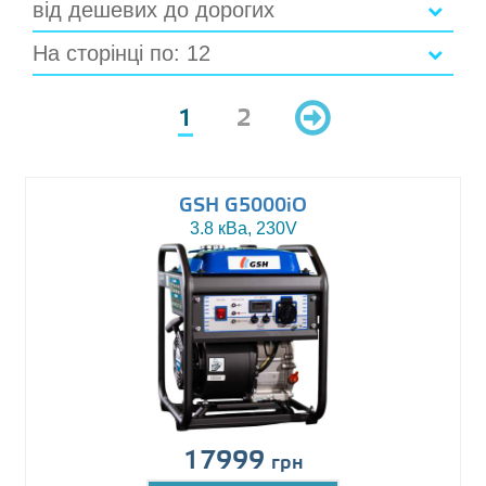
від дешевих до дорогих
На сторінці по: 12
1
2
GSH G5000iO
3.8 кВа, 230V
17999
грн