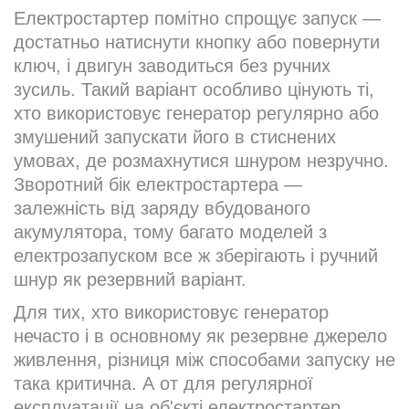
Електростартер помітно спрощує запуск —
достатньо натиснути кнопку або повернути
ключ, і двигун заводиться без ручних
зусиль. Такий варіант особливо цінують ті,
хто використовує генератор регулярно або
змушений запускати його в стиснених
умовах, де розмахнутися шнуром незручно.
Зворотний бік електростартера —
залежність від заряду вбудованого
акумулятора, тому багато моделей з
електрозапуском все ж зберігають і ручний
шнур як резервний варіант.
Для тих, хто використовує генератор
нечасто і в основному як резервне джерело
живлення, різниця між способами запуску не
така критична. А от для регулярної
експлуатації на об'єкті електростартер